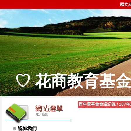
國立
♡ 花商教育基金
歷年董事會會議記錄
/
107
認識我們