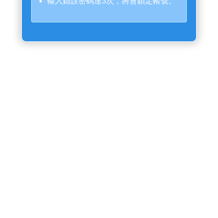
輸入錯誤密碼達3次，將會鎖定帳號。