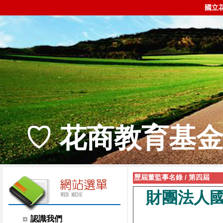
國立
♡ 花商教育基金
歷屆董監事名錄
/
第四屆
財團法人
認識我們