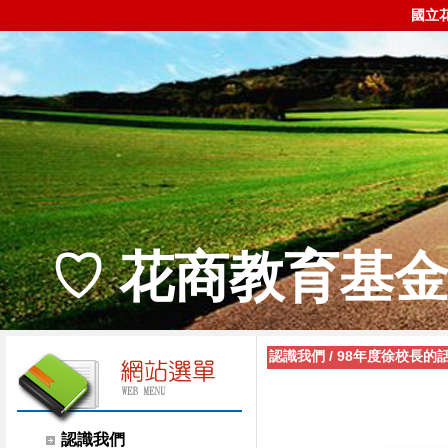
國立
♡ 花商教育基金
認識我們
/
98年度徐校長的
認識我們