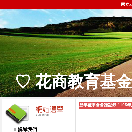
國立
♡ 花商教育基金
歷年董事會會議記錄
/
105
認識我們