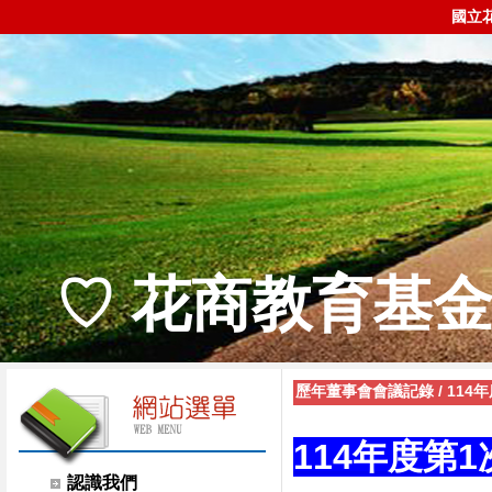
國立
♡ 花商教育基金
歷年董事會會議記錄
/
114
114年度第
認識我們