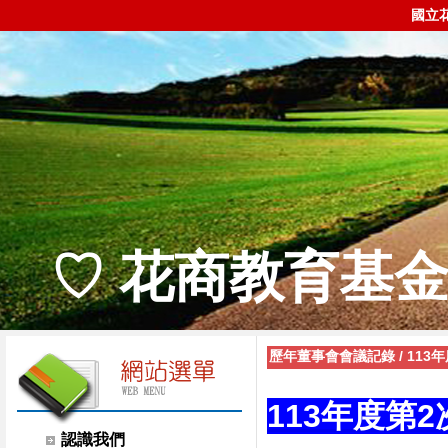
國立
♡ 花商教育基金
歷年董事會會議記錄
/
113
113年度第
認識我們