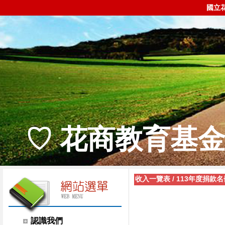
國立
♡ 花商教育基金
收入一覽表
/
113年度捐款名
認識我們