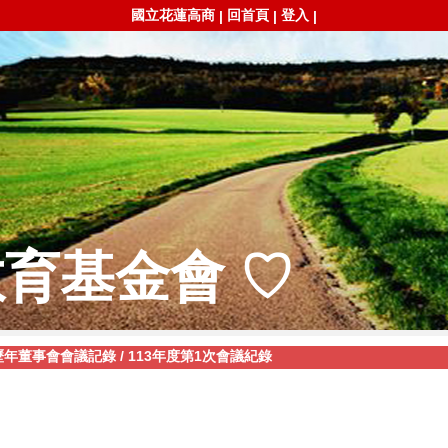
國立花蓮高商
回首頁
登入
|
|
|
教育基金會 ♡
歷年董事會會議記錄
/
113年度第1次會議紀錄