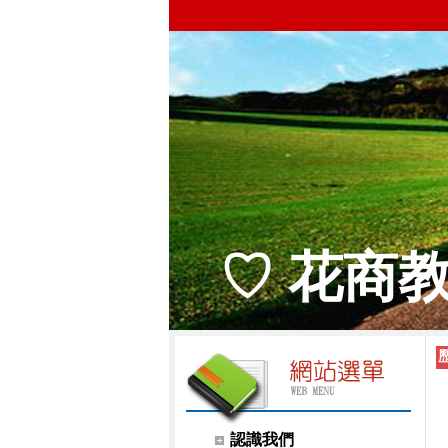
♡ 花商
認識我們