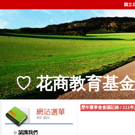
國立
♡ 花商教育基金
歷年董事會會議記錄
/
111
認識我們