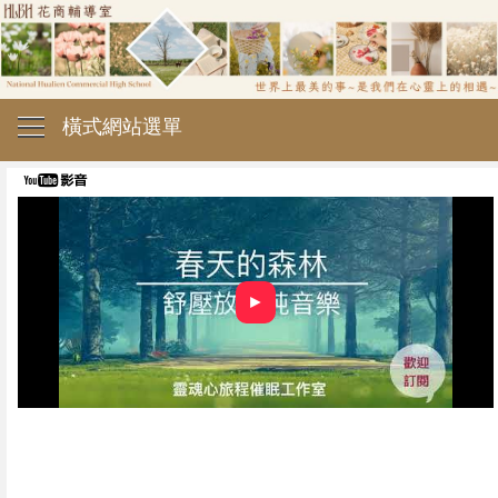
橫式網站選單
►