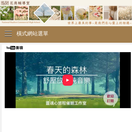
橫式網站選單
►