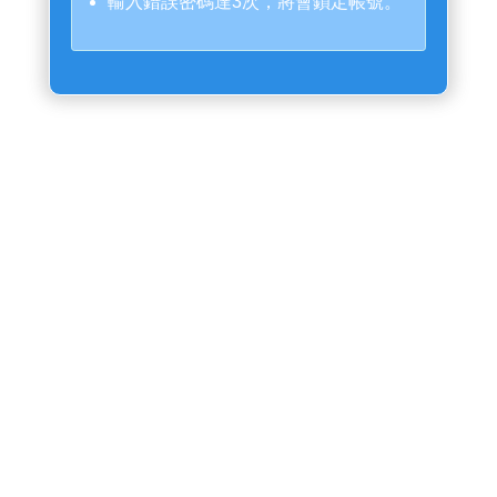
輸入錯誤密碼達3次，將會鎖定帳號。