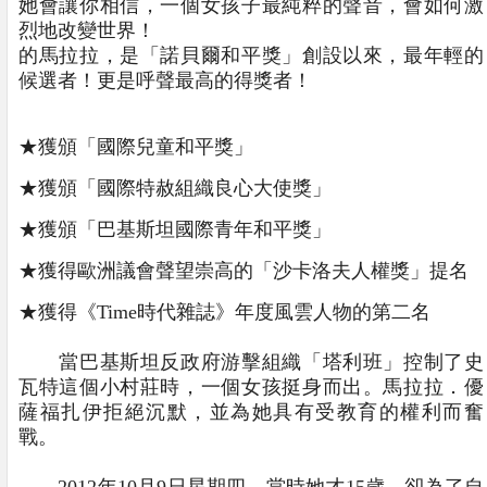
她會讓你相信，一個女孩子最純粹的聲音，會如何激
烈地改變世界！
的馬拉拉，是「諾貝爾和平獎」創設以來，最年輕的
候選者！更是呼聲最高的得獎者！
★獲頒「國際兒童和平獎」
★獲頒「國際特赦組織良心大使獎」
★獲頒「巴基斯坦國際青年和平獎」
★獲得歐洲議會聲望崇高的「沙卡洛夫人權獎」提名
★獲得《Time時代雜誌》年度風雲人物的第二名
當巴基斯坦反政府游擊組織「塔利班」控制了史
瓦特這個小村莊時，一個女孩挺身而出。馬拉拉．優
薩福扎伊拒絕沉默，並為她具有受教育的權利而奮
戰。
2012年10月9日星期四，當時她才15歲，卻為了自