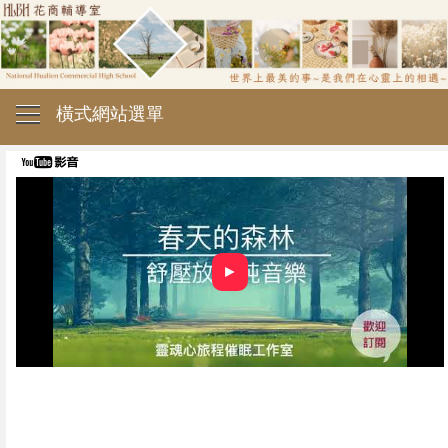
橫式網站選單
►