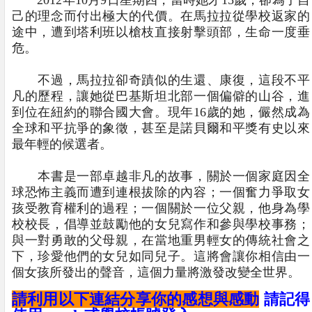
己的理念而付出極大的代價。在馬拉拉從學校返家的
途中，遭到塔利班以槍枝直接射擊頭部，生命一度垂
危。
不過，馬拉拉卻奇蹟似的生還、康復，這段不平
凡的歷程，讓她從巴基斯坦北部一個偏僻的山谷，進
到位在紐約的聯合國大會。現年16歲的她，儼然成為
全球和平抗爭的象徵，甚至是諾貝爾和平獎有史以來
最年輕的候選者。
本書是一部卓越非凡的故事，關於一個家庭因全
球恐怖主義而遭到連根拔除的內容；一個奮力爭取女
孩受教育權利的過程；一個關於一位父親，他身為學
校校長，倡導並鼓勵他的女兒寫作和參與學校事務；
與一對勇敢的父母親，在當地重男輕女的傳統社會之
下，珍愛他們的女兒如同兒子。這將會讓你相信由一
個女孩所發出的聲音，這個力量將激發改變全世界。
請利用以下連結分享你的感想與感動
請記得