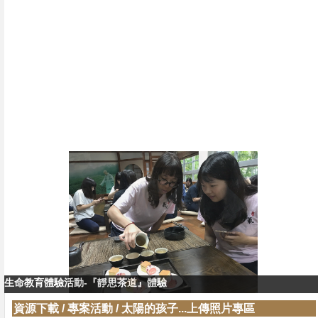
生命教育體驗活動-『靜思茶道』體驗
生命教育體驗活動-『靜思茶道』教學
資源下載
/
專案活動
/
太陽的孩子...上傳照片專區