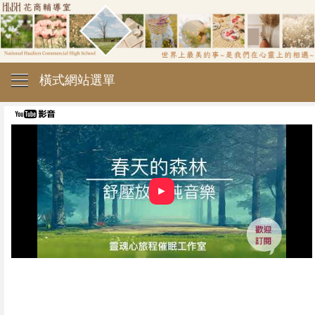
橫式網站選單
►