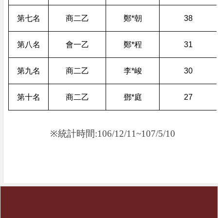
第七名
商二乙
鄭*朝
38
第八名
會一乙
鄭*程
31
第九名
商二乙
李*峻
30
第十名
商二乙
鄧*庭
27
※
統計時間
:106/12/11~107/5/10