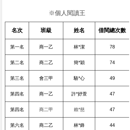
※個人閱讀王
名次
班級
姓名
借閱總次數
第一名
商一乙
林*潔
78
第二名
商二乙
簡*穎
74
第三名
會三甲
駱*心
49
第四名
商一乙
許*妤萱
47
第四名
商二甲
賴*慈
47
第六名
商二乙
林*鋒
44