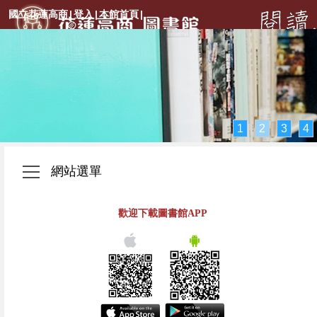
國立花蓮高商
|
登入
|
本館首頁
|
1
2
3
4
網站選單
歡迎下載圖書館APP