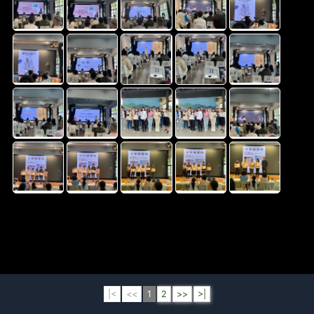
|<
<<
1
2
>>
>|