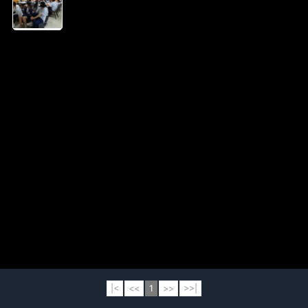
|<
<<
1
>>
>>|