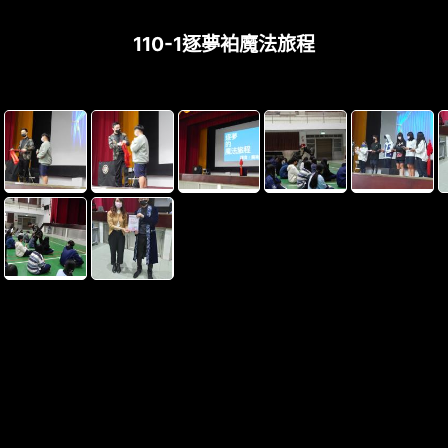
110-1逐夢袙魔法旅程