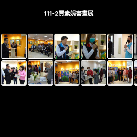
111-2賈素娟書畫展