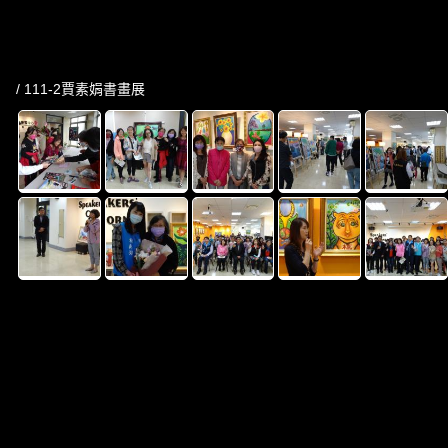
/ 111-2賈素娟書畫展