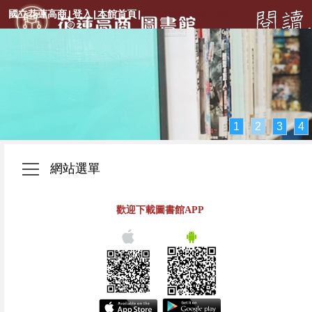
國立花蓮高商
|
登入
|
本館首頁
|
1
2
3
4
網站選單
歡迎下載圖書館APP