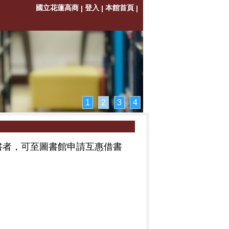
國立花蓮高商
登入
本館首頁
|
|
|
1
2
3
4
書者，可至圖書館申請互惠借書