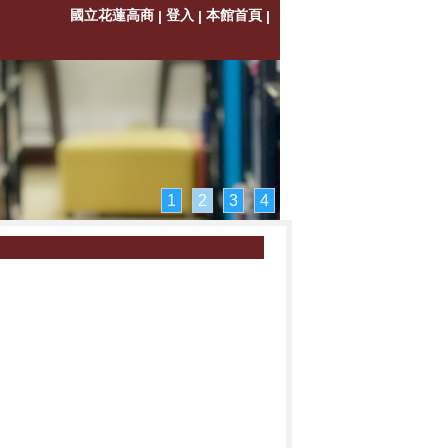
國立花蓮高商
登入
本館首頁
|
|
|
1
2
3
4