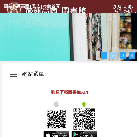
國立花蓮高商
|
登入
|
本館首頁
|
1
2
3
4
網站選單
歡迎下載圖書館APP