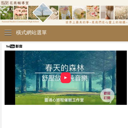
橫式網站選單
►