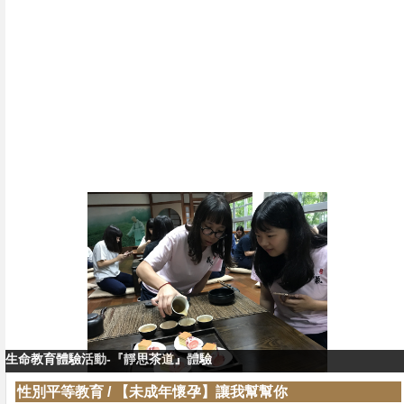
生命教育體驗活動-『靜思茶道』體驗
生命教育體驗活動-『靜思茶道』教學
性別平等教育
/
【未成年懷孕】讓我幫幫你