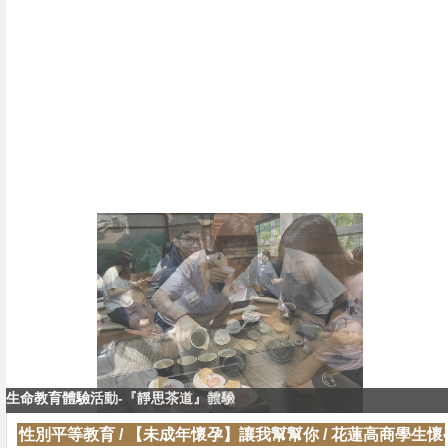
生命教育體驗活動-『靜思茶道』體驗
生命教育體驗活動-『靜思茶道』教學
性別平等教育
/
【未成年懷孕】讓我幫幫你
/
花蓮高商學生懷