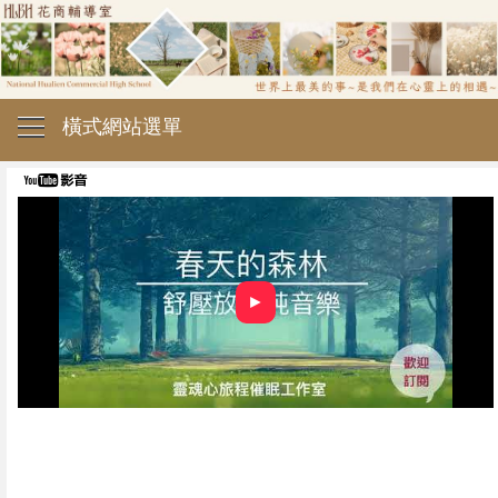
橫式網站選單
►