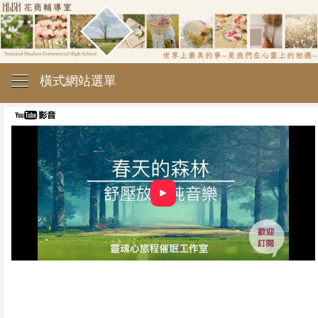
橫式網站選單
►