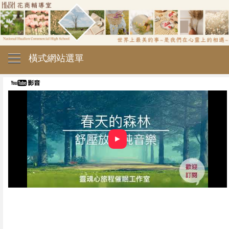
橫式網站選單
►