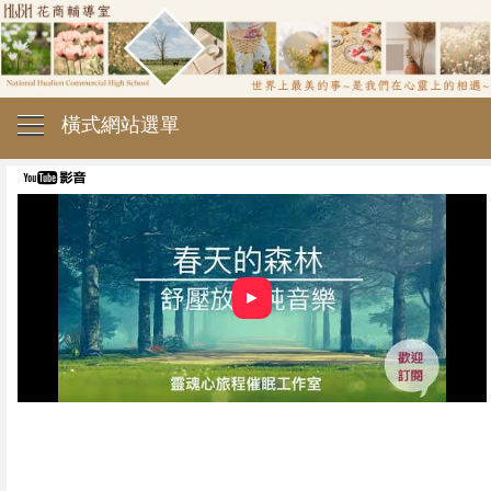
橫式網站選單
►