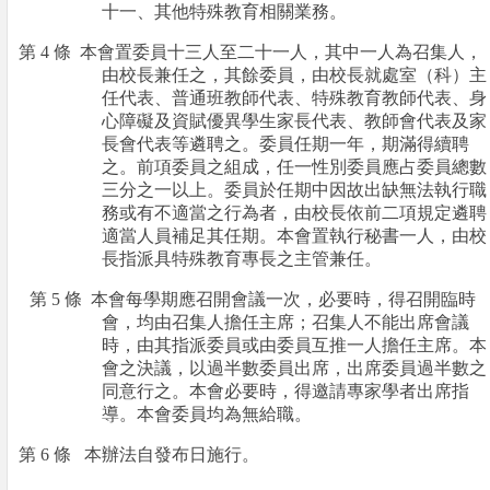
十一、其他特殊教育相關業務。
第
4
條
本會置委員十三人至二十一人，其中一人為召集人，
由校長兼任之，其餘委員，由校長就處室（科）主
任代表、普通班教師代表、特殊教育教師代表、身
心障礙及資賦優異學生家長代表、教師會代表及家
長會代表等遴聘之。委員任期一年，期滿得續聘
之。前項委員之組成，任一性別委員應占委員總數
三分之一以上。委員於任期中因故出缺無法執行職
務或有不適當之行為者，由校長依前二項規定遴聘
適當人員補足其任期。本會置執行秘書一人，由校
長指派具特殊教育專長之主管兼任。
第
5
條
本會每學期應召開會議一次，必要時，得召開臨時
會，均由召集人擔任主席；召集人不能出席會議
時，由其指派委員或由委員互推一人擔任主席。本
會之決議，以過半數委員出席，出席委員過半數之
同意行之。本會必要時，得邀請專家學者出席指
導。本會委員均為無給職。
第
6
條
本辦法自發布日施行。