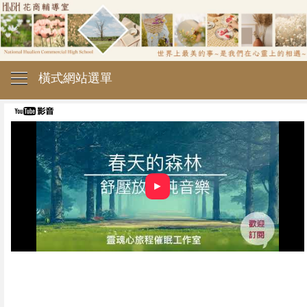
橫式網站選單
►