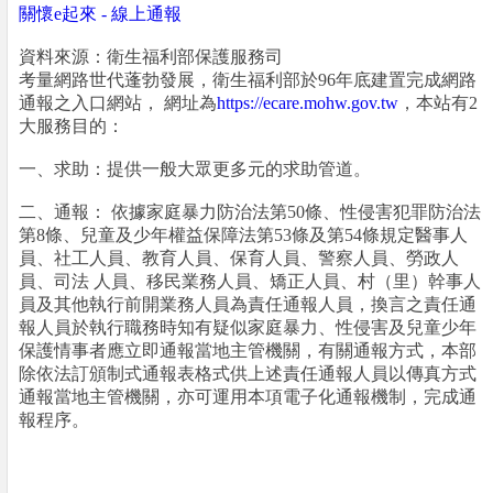
關懷e起來 - 線上通報
資料來源：衛生福利部保護服務司
考量網路世代蓬勃發展，衛生福利部於96年底建置完成網路
通報之入口網站， 網址為
https://ecare.mohw.gov.tw
，本站有2
大服務目的：
一、求助：提供一般大眾更多元的求助管道。
二、通報： 依據家庭暴力防治法第50條、性侵害犯罪防治法
第8條、兒童及少年權益保障法第53條及第54條規定醫事人
員、社工人員、教育人員、保育人員、警察人員、勞政人
員、司法 人員、移民業務人員、矯正人員、村（里）幹事人
員及其他執行前開業務人員為責任通報人員，換言之責任通
報人員於執行職務時知有疑似家庭暴力、性侵害及兒童少年
保護情事者應立即通報當地主管機關，有關通報方式，本部
除依法訂頒制式通報表格式供上述責任通報人員以傳真方式
通報當地主管機關，亦可運用本項電子化通報機制，完成通
報程序。