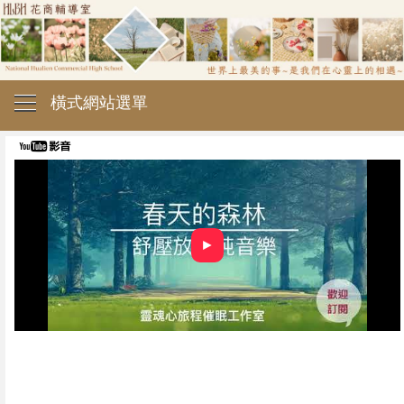
橫式網站選單
►