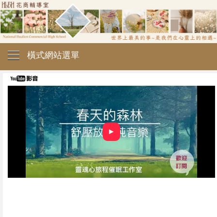
橫式網站選單
►