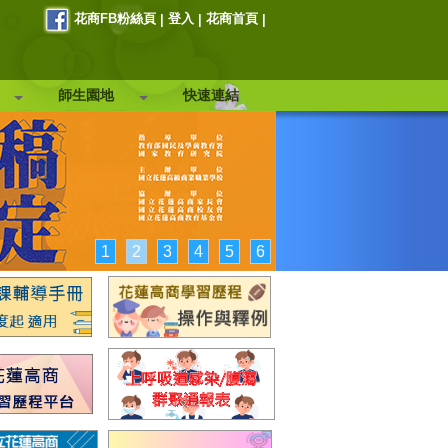
花商FB粉絲頁
登入
花商首頁
|
|
|
師生園地
快速連結
1
2
3
4
5
6