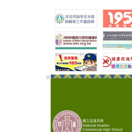
:::
國立花蓮高商
National Hualien
Commercial High School