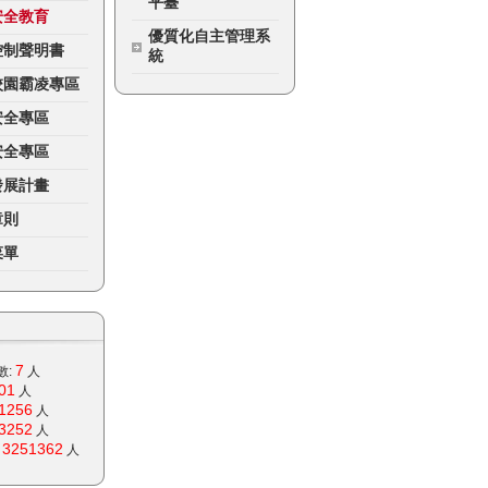
平臺
安全教育
優質化自主管理系
控制聲明書
統
校園霸凌專區
安全專區
安全專區
發展計畫
章則
菜單
7
數:
人
01
人
1256
人
3252
人
3251362
:
人