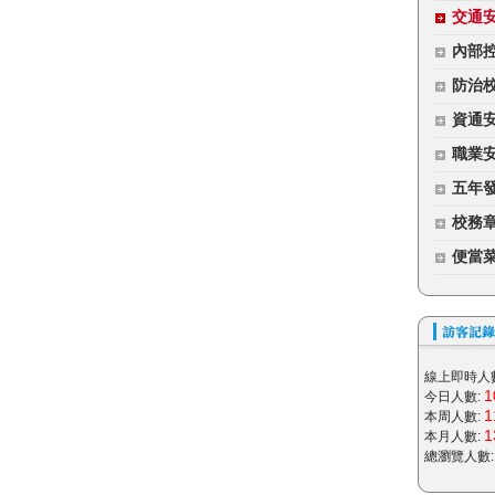
交通
內部
防治
資通
職業
五年
校務
便當
線上即時人
1
今日人數:
1
本周人數:
1
本月人數:
總瀏覽人數