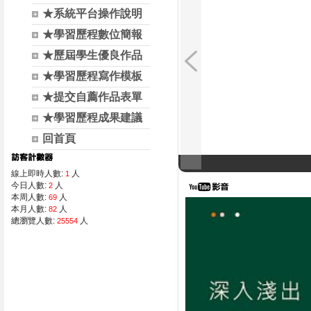
★系統平台操作說明
★學習歷程數位簡報
★歷屆學生優良作品
★學習歷程寫作模板
★提交自薦作品表單
★學習歷程成果建議
回首頁
線上即時人數:
人
1
今日人數:
人
2
本周人數:
人
69
本月人數:
人
82
總瀏覽人數:
人
25554