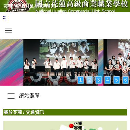
|
|
|
花商FB粉絲頁
登入
花商首頁
:::
橫式網站選單
1
2
3
4
5
6
網站選單
關於花商
/
交通資訊