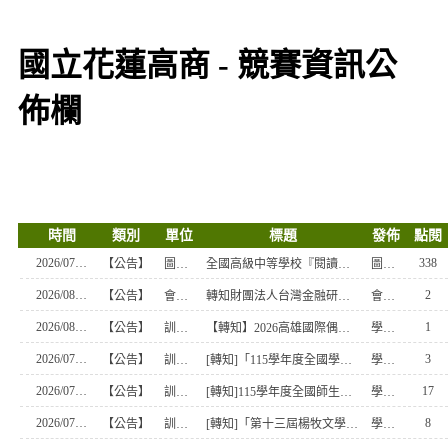
國立花蓮高商 - 競賽資訊公
佈欄
時間
類別
單位
標題
發佈
點閱
2026/07/13
338
【公告】
圖書館
全國高級中等學校『閱讀心得』及『小論文』寫作比賽
圖書主任
2026/08/07
2
【公告】
會計事務科
轉知財團法人台灣金融研訓院舉辦「115年金融知識線上競賽活動」
會計科主任
2026/08/03
1
【公告】
訓育組
【轉知】2026高雄國際偶戲節-雕光見影全國皮影戲及創意影戲創作比賽暨表演比賽
學務處幹事
2026/07/31
3
【公告】
訓育組
[轉知]「115學年度全國學生創意戲劇比賽實施要點
學務處幹事
2026/07/27
17
【公告】
訓育組
[轉知]115學年度全國師生本土語及新住民語歌謠比賽實施要點
學務處幹事
2026/07/24
8
【公告】
訓育組
[轉知]「第十三屆楊牧文學獎」
學務處幹事