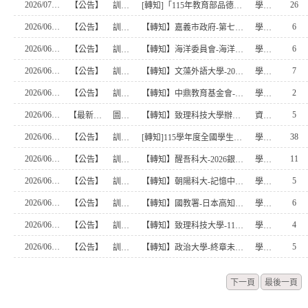
2026/07/06
26
【公告】
訓育組
[轉知]「115年教育部品德教育徵稿（含影音作品）評選活動實施計畫」1份
學務處幹事
2026/06/26
6
【公告】
訓育組
【轉知】嘉義市政府-第七屆有事青年行動競賽
學務處幹事
2026/06/26
6
【公告】
訓育組
【轉知】海洋委員會-海洋舞蹈競賽
學務處幹事
2026/06/26
7
【公告】
訓育組
【轉知】文藻外語大學-2026金電光全國青年MV大賽
學務處幹事
2026/06/26
2
【公告】
訓育組
【轉知】中鼎教育基金會-2026 鏡頭裡的綠色行動永續短影音競賽
學務處幹事
2026/06/25
5
【最新消息】
圖書館
【轉知】致理科技大學辦理115年度全國自主學習競賽延長報名至7月10日，請有興趣之學生踴躍報名。
資媒組長
2026/06/18
38
【公告】
訓育組
[轉知]115學年度全國學生美術比賽－花蓮縣縣賽
學務處幹事
2026/06/10
11
【公告】
訓育組
【轉知】醒吾科大-2026銀領新食尚銀養創新料理競賽
學務處幹事
2026/06/10
5
【公告】
訓育組
【轉知】朝陽科大-記憶中的歌謠2026第1屆台語老歌新聲盃大賽
學務處幹事
2026/06/10
6
【公告】
訓育組
【轉知】國教署-日本高知縣政府舉辦第35屆高知漫畫甲子園
學務處幹事
2026/06/10
4
【公告】
訓育組
【轉知】致理科技大學-115年度全國永續 DNA 短影片徵集競賽
學務處幹事
2026/06/10
5
【公告】
訓育組
【轉知】政治大學-終章未完華人生死文化元宇宙數位策展競賽
學務處幹事
下一頁
最後一頁