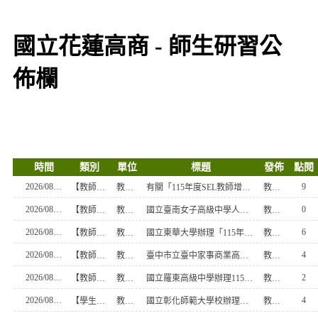
國立花蓮高商 - 師生研習公
佈欄
時間
類別
單位
標題
發佈
點閱
2026/08/06
9
【教師研習】
教學組
有關「115年度SEL教師增能培力系列專題講座（場次五）實施計畫」(地點:花蓮高商)
教務處書記
2026/08/06
0
【教師研習】
教學組
國立臺南女子高級中學人權教育資源中心辦理115學年度上學期「人權及轉型正義課程入校推廣計畫」
教務處書記
2026/08/06
6
【教師研習】
教學組
國立東華大學辦理「115年度第二期原住民族語言學分班暨學習班」課程招生
教務處書記
2026/08/06
4
【教師研習】
教學組
臺中市立臺中家事商業高級中等學校辦理「115年度創新教學線上工作坊」
教務處書記
2026/08/06
2
【教師研習】
教學組
國立羅東高級中學辦理115學年度生命教育「模組式課程」與「多元評量與學習歷程檔案設計」研習
教務處書記
2026/08/05
4
【學生研習】
教學組
國立彰化師範大學校辦理「115年至116年普通暨技術型高 中物理適性教學教材開發計畫」之「物理暑假自主學習啟 航站」，請學生踴躍參加
教務處書記