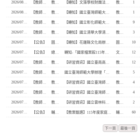
2026/08/05
1
【教師研習】
教學組
【轉知】文藻學校財團法人文藻外語大學與南一區學校共同辦理「職人培育 校企同行：115年南一區共通職能經驗分享座談會（外語群＆商管群）
教務處書記
2026/08/04
1
【教師研習】
教學組
【轉知】國立臺灣師範大學「高級中等學校學習扶助教師教學增能暨區域策略聯盟諮詢輔導支持系統計畫」辦理「115年高級中等學校學習扶助教學（含數位融入）教師增能初階研習」
教務處書記
2026/07/24
9
【教師研習】
教學組
【轉知】國立彰化師範大學進修學院推廣教育課程簡章
教務處書記
2026/07/24
3
【教師研習】
教學組
【轉知】國立清華大學清華光罩教育研究中心辦理2026「清華光罩教學獎」
教務處書記
2026/07/22
10
【公告】
圖書館
【轉知】花蓮縣文化局辦理「115年公共圖書館推動-越讀者聯盟-青少年讀書會」活動
圖書館職員
2026/07/21
12
【公告】
總務處
轉知-「國家檔案館115年志工召募」
文書組長
2026/07/21
12
【教師研習】
教學組
【研習資訊】國立臺南高級商業職業學校辦理115年度高級中等學校「日語教學培力工作坊」原訂於115年7月10日辦理因巴威颱風停班停課之故延期至115年8月14日（五）下午1時30分至5時10分辦理
教務處書記
2026/07/21
5
【教師研習】
教學組
國立臺灣師範大學辦理「一般科目種子教師培訓【SEL的探索地圖-內涵與實務體驗】
教務處書記
2026/07/21
4
【教師研習】
教學組
【研習資訊】國立臺灣師範大學辦理「用GAI打造屬於你的教學軟體與工具－生成式人工智慧工作坊」
教務處書記
2026/07/21
4
【教師研習】
教學組
【研習資訊】國立臺灣師範大學「115年高級中等學校學習扶助教學（含數位融入）教師增能初階研習」
教務處書記
2026/07/21
2
【教師研習】
教學組
【研習資訊】國立雲林科技大學應用外語系推廣碩士學分班招生訊息，即日起開放報名
教務處書記
2026/07/17
60
【公告】
輔導室
【教案甄選】115年度家庭教育教學方案徵選
輔導主任
下一頁
最後一頁