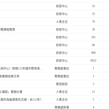
33
校安中心
25
校安中心
70
人事主任
30
響應課程教案
校安中心
181
校安中心
68
校安中心
900
校安中心
9932
校安中心
1
國立臺灣師範大學心理與教育測驗研究發展中心（以下簡稱心測中心）辦理115年國中教育會考命題研習會
教務處書記
2
會暑期成果分享
教務處書記
5
實習組長
12
上講座」實施計畫
人事主任
5
財團法人海峽交流基金會新增對大陸地區公證書驗證人員周新晏所為驗證簽名式樣，自115年7月15日啟用生效
人事主任
4
學務處幹事