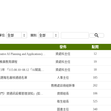
單位:
類別:
發佈
點閱
12
【轉知】崑山科技大學互動媒體與數位娛樂系「2026 AI(Generative AI Planning and Applications)國際證照教師研習 營」
資處科主任
19
)」推廣教育課程
資處科主任
18
【轉知】台北科技大學與龍華科技大學電子工程系合作辦理115年 「115.08.10~08.12「AI賦能應用於智慧半導體研習營」 課程資訊
資處科主任
185
甄選報名審核通過名單
人事主任
202
教務處註冊組幹事
106
【轉知】數位發展部訂定「公務出國（含大陸地區、香港及澳門）資通訊設備管理須知」(如附件)，請查照。
資媒組長
525
衛生組長
340
圖書主任