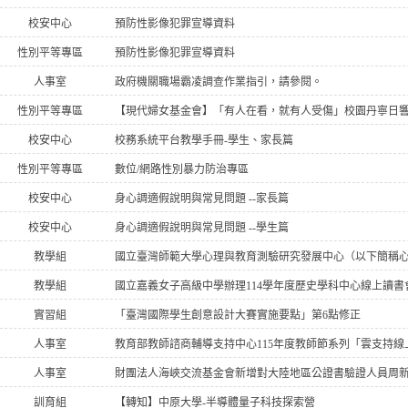
校安中心
預防性影像犯罪宣導資料
性別平等專區
預防性影像犯罪宣導資料
人事室
政府機關職場霸凌調查作業指引，請參閱。
性別平等專區
【現代婦女基金會】「有人在看，就有人受傷」校園丹寧日
校安中心
校務系統平台教學手冊-學生、家長篇
性別平等專區
數位/網路性別暴力防治專區
校安中心
身心調適假說明與常見問題 --家長篇
校安中心
身心調適假說明與常見問題 --學生篇
教學組
教學組
國立嘉義女子高級中學辦理114學年度歷史學科中心線上讀書
實習組
「臺灣國際學生創意設計大賽實施要點」第6點修正
人事室
教育部教師諮商輔導支持中心115年度教師節系列「雲支持線
人事室
訓育組
【轉知】中原大學-半導體量子科技探索營