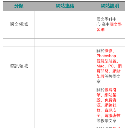
分類
網站連結
網站說明
國文學科中
國文領域
心
高中
國文學
習網
關於
攝影、
Photoshop、
智慧型裝置、
資訊領域
Mac、PC、網
頁開發、網站
架設
等教學文
章
關於
搜尋引
擎、網站架
設、免費資
源、網路社
群、資訊安
全、電腦密技
等教學文章