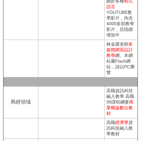
關於各種
程式
語言
YOUTUBE教
學影片，內含
4000多部教學
影片，且陸續
增加中
林金露老師
多
媒體網頁設計
教學
網。本網
站屬Flash網
站，請以PC瀏
覽
高職資訊科技
融入教學 高職
商經領域
99課程綱要
商
業概論數位教
材
高職
經濟學
資
訊科技融入教
學教材