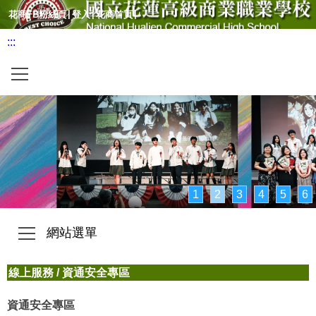
|
|
|
花商FB粉絲頁
登入
花商首頁
:::
橫式網站選單
1
2
3
4
5
6
網站選單
線上服務
/
資通安全專區
資通安全專區