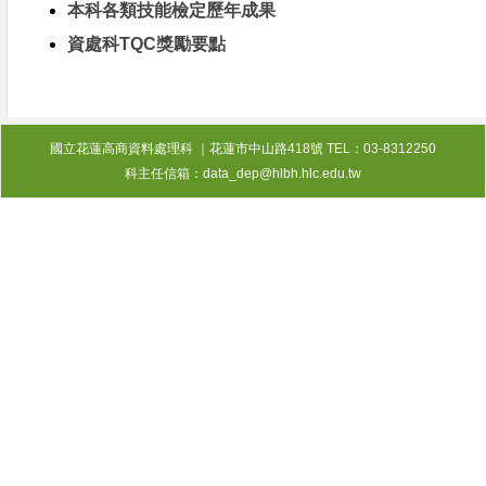
本科各類技能檢定歷年成果
資處科TQC獎勵要點
國立花蓮高商資料處理科 ｜花蓮市中山路418號 TEL：03-8312250
科主任信箱：data_dep@hlbh.hlc.edu.tw