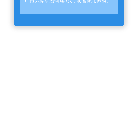
輸入錯誤密碼達3次，將會鎖定帳號。