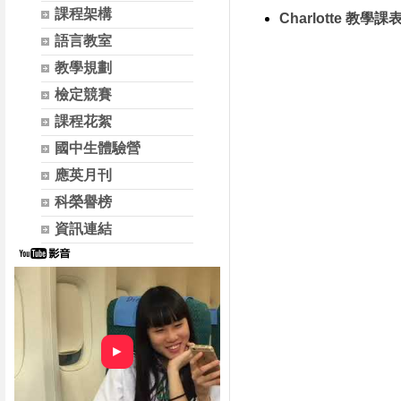
課程架構
Charlotte 教學課表
語言教室
教學規劃
檢定競賽
課程花絮
國中生體驗營
應英月刊
科榮譽榜
資訊連結
►