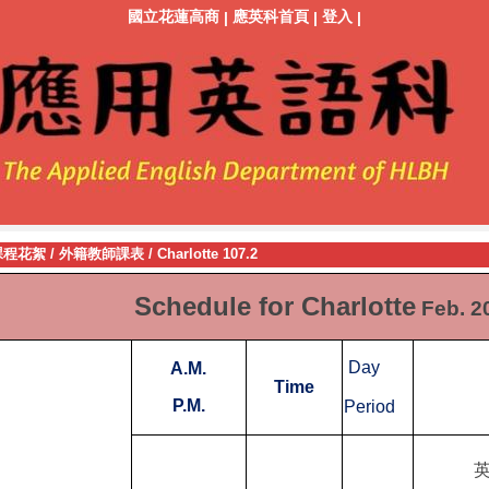
國立花蓮高商
應英科首頁
登入
|
|
|
課程花絮
/
外籍教師課表
/
Charlotte 107.2
Schedule for Charlotte
Feb. 2
Day
A.M.
Time
P.M.
Period