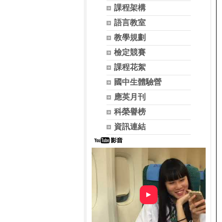
課程架構
語言教室
教學規劃
檢定競賽
課程花絮
國中生體驗營
應英月刊
科榮譽榜
資訊連結
►