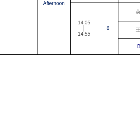
Afternoon
14:05
│
6
14:55
B