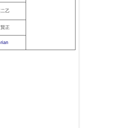
英二
乙
王賢正
rian