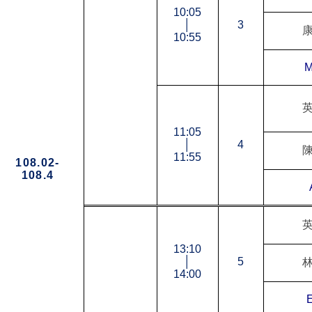
10:05
│
3
10:55
M
11:05
│
4
11:55
108.02-
108.4
13:10
│
5
14:00
E