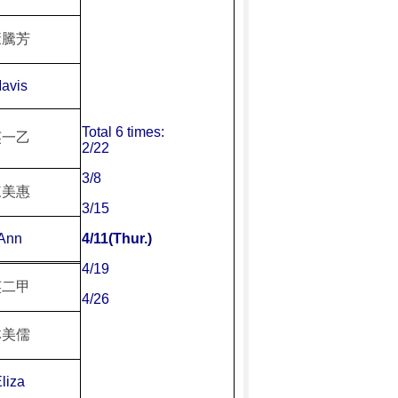
康騰芳
avis
Total 6 times:
英一乙
2/22
3/8
陳美惠
3/15
Ann
4/11(Thur.)
4/19
英二甲
4/26
林美儒
liza