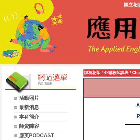
國立花
課程花絮
/
外籍教師課表
/
Cha
活動照片
A
最新消息
P
本科簡介
師資陣容
應英PODCAST