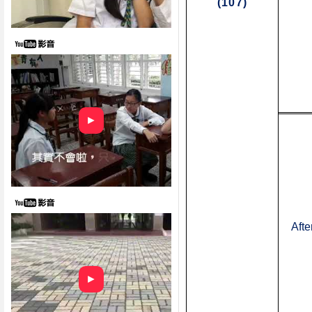
(107)
►
Aft
►