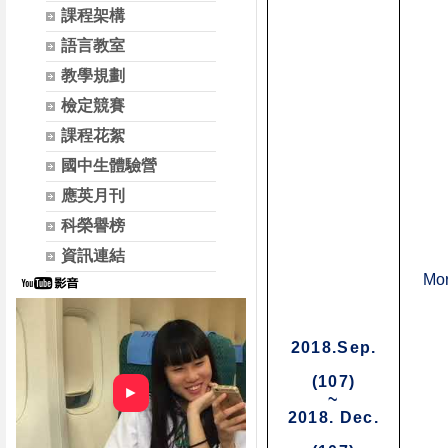
課程架構
語言教室
教學規劃
檢定競賽
課程花絮
國中生體驗營
應英月刊
科榮譽榜
資訊連結
Mor
2018.Sep.
(107)
►
~
2018. Dec.