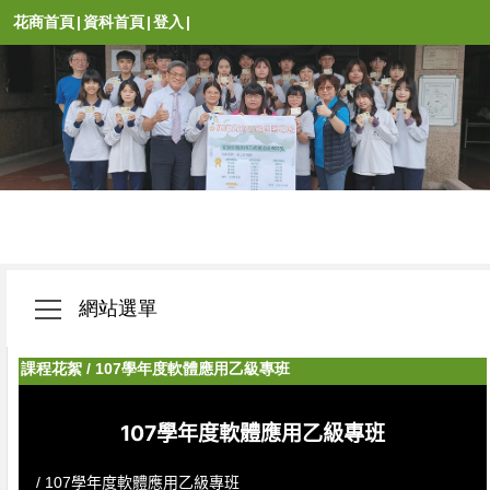
花商首頁
|
資科首頁
|
登入
|
網站選單
課程花絮
/
107學年度軟體應用乙級專班