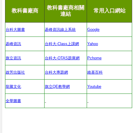
教科書廠商相關
教科書廠商
常用入口網站
連結
台科大圖書
碁峰資訊線上系統
Google
碁峰資訊
台科大
-Class
上課網
Yahoo
旗立資訊
台科大
-OTAS
題庫網
Pchome
啟芳出版社
台科大專題網
維基百科
龍騰文化
旗立
QE
教學網
Youtube
全華圖書