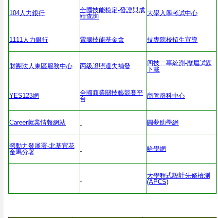
全國技能檢定
-
發證與成
104
人力銀行
大學入學考試中心
績查詢
1111
人力銀行
電腦技能基金會
技專院校招生宣導
四技二專統測
-
歷屆試題
財團法人東區服務中心
丙級證照遺失補發
下載
全國商業關技藝競賽平
YES123
網
商管群科中心
台
Career
就業情報網站
圓夢助學網
勞動力發展署
-
北基宜花
哈學網
金馬分署
大學程式設計先修檢測
(APCS)