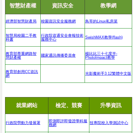
智慧財產權
資訊安全
教學網
經濟部智慧財產
局
校園資訊安全服務網
鳥哥的
Linux
私房菜
智慧局校園二手教
行政院資通安全會報技術
SwishMAX
教學
(flash)
科書
服務中心
教育部尊重網路智
楊比比三十七度半
-
國家通訊傳播委員會
慧財產權
PhotoImpact
教學
教育部創用
CC
資訊
光影魔術手
3.12
繁體中文版
網
就業網站
檢定、競賽
升學資訊
即測即評即發證學科服
行政院勞動力發展署
技專院校入學測試中心
務網