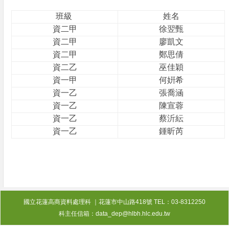
班級
姓名
資二甲
徐翌甄
資二甲
廖凱文
資二甲
鄭思倩
資二乙
巫佳穎
資一甲
何姸希
資一乙
張喬涵
資一乙
陳宣蓉
資一乙
蔡沂紜
資一乙
鍾昕芮
國立花蓮高商資料處理科 ｜花蓮市中山路418號 TEL：03-8312250
科主任信箱：data_dep@hlbh.hlc.edu.tw