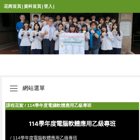
花商首頁
|
資科首頁
|
登入
|
網站選單
課程花絮
/
114學年度電腦軟體應用乙級專班