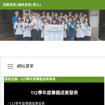
花商首頁
|
資科首頁
|
登入
|
網站選單
課程花絮
/
112學年度專題成果發表